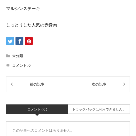
マルシンステーキ
しっとりした人気の赤身肉
未分類
コメント:
0
コメント ( 0 )
トラックバックは利用できません。
この記事へのコメントはありません。