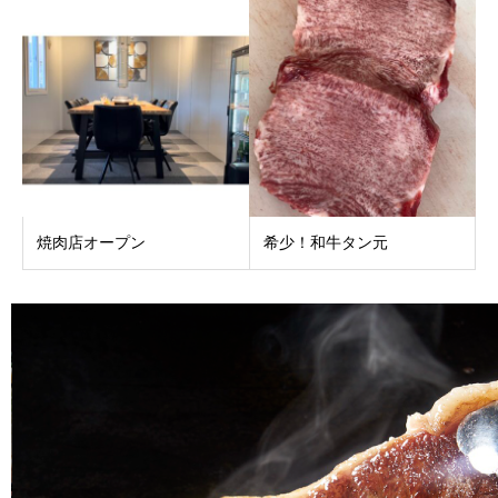
焼肉店オープン
希少！和牛タン元