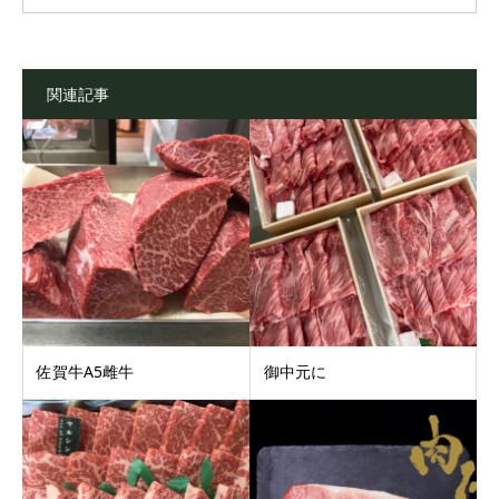
関連記事
佐賀牛A5雌牛
御中元に