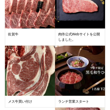
佐賀牛
肉侍公式Webサイトを公開
しました。
メス牛買い付け
ランチ営業スタート