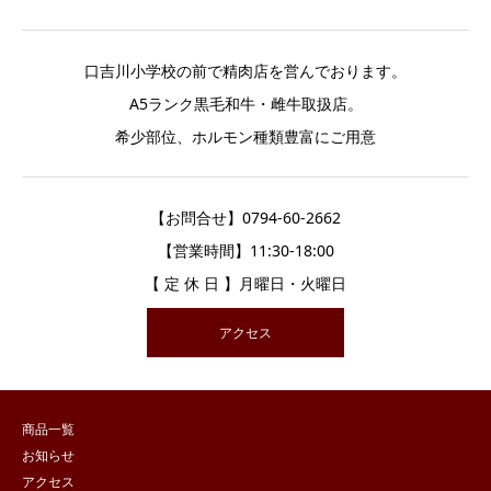
口吉川小学校の前で精肉店を営んでおります。
A5ランク黒毛和牛・雌牛取扱店。
希少部位、ホルモン種類豊富にご用意
【お問合せ】0794-60-2662
【営業時間】11:30-18:00
【 定 休 日 】月曜日・火曜日
アクセス
商品一覧
お知らせ
アクセス